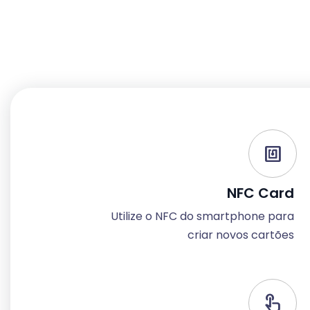
Nfc
NFC Card
Utilize o NFC do smartphone para
criar novos cartões
touch_app