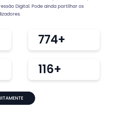
essão Digital. Pode ainda partilhar os
lizadores.
1000
+
150
+
UITAMENTE