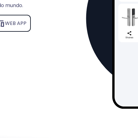
 do mundo.
ices
WEB APP